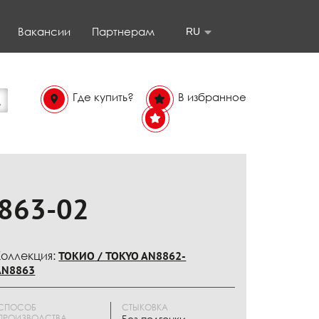
Вакансии
Партнерам
RU
Где купить?
В избранное
В
избранном
863-02
Коллекция:
ТОКИО / TOKYO AN8862-
AN8863
СПОСОБ
СТЫКОВКА
ПРОИЗВОДСТВА
Без подгонки