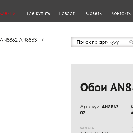
ллекции
Где купить
Новости
Советы
Контакты
 AN8862-AN8863
/
Обои AN8
Артикул:
AN8863-
02
ФОРМАТ
1.06 x 10.05 м