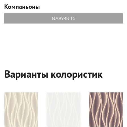
Компаньоны
NA8948-15
Варианты колористик