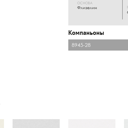
ОСНОВА
Флизелин
Компаньоны
8945-28
к