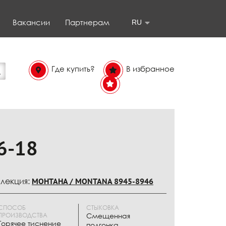
Вакансии
Партнерам
RU
Где купить?
В избранное
В
избранном
6-18
лекция:
МОНТАНА / MONTANA 8945-8946
СПОСОБ
СТЫКОВКА
ПРОИЗВОДСТВА
Смещенная
Горячее тиснение
подгонка