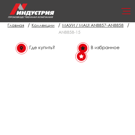
/
/
/
Главная
Коллекции
МАУИ / MAUI AN8857-AN8858
AN8858-15
Где купить?
В избранное
В избранном