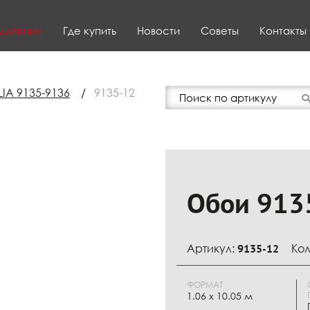
ллекции
Где купить
Новости
Советы
Контакты
IA 9135-9136
/
9135-12
Обои 913
Артикул:
9135-12
Кол
ФОРМАТ
1.06 x 10.05 м