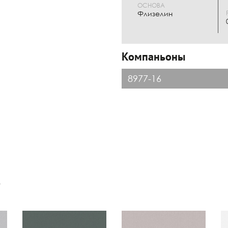
ОСНОВА
Флизелин
Компаньоны
8977-16
к