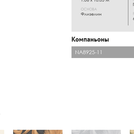
ОСНОВА
Флизелин
Компаньоны
NA8925-11
к