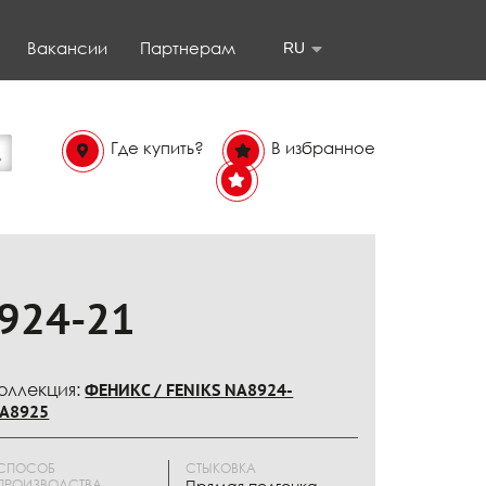
Вакансии
Партнерам
RU
Где купить?
В избранное
В
избранном
924-21
оллекция:
ФЕНИКС / FENIKS NA8924-
A8925
СПОСОБ
СТЫКОВКА
ПРОИЗВОДСТВА
Прямая подгонка