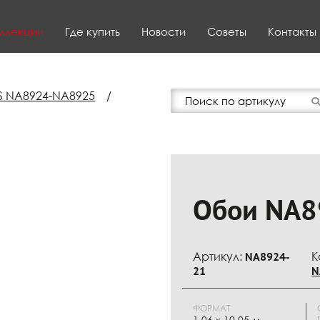
ллекции
Где купить
Новости
Советы
Контакты
S NA8924-NA8925
/
Обои NA8
Артикул:
NA8924-
К
21
N
ФОРМАТ
1.06 x 10.05 м