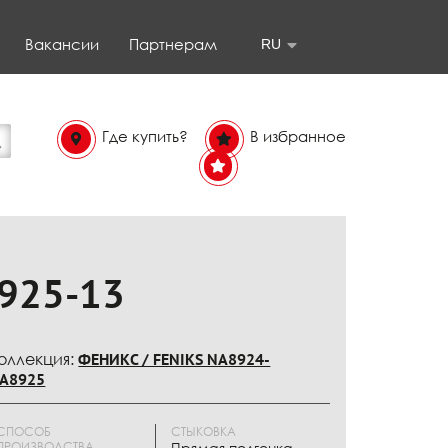
Вакансии
Партнерам
RU
Где купить?
В избранное
В
избранном
925-13
оллекция:
ФЕНИКС / FENIKS NA8924-
A8925
СПОСОБ
СТЫКОВКА
ПРОИЗВОДСТВА
Прямая подгонка