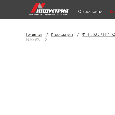
О компании
Ко
Главная
/
Коллекции
/
ФЕНИКС / FENIK
NA8925-13