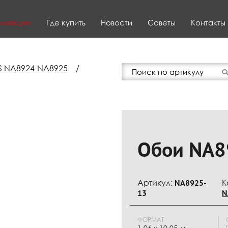
ллекции
Где купить
Новости
Советы
Контакты
S NA8924-NA8925
/
Обои NA8
Артикул:
NA8925-
К
13
N
ФОРМАТ
1.06 x 10.05 м