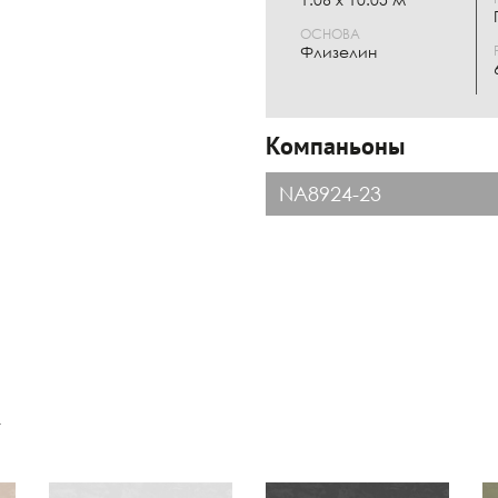
ОСНОВА
Флизелин
Компаньоны
NA8924-23
к