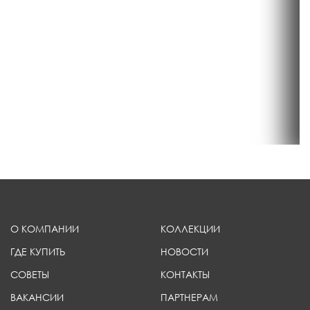
О КОМПАНИИ
КОЛЛЕКЦИИ
ГДЕ КУПИТЬ
НОВОСТИ
СОВЕТЫ
КОНТАКТЫ
ВАКАНСИИ
ПАРТНЕРАМ