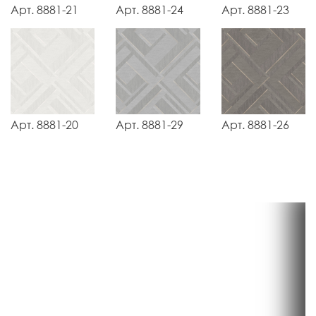
Арт. 8881-21
Арт. 8881-24
Арт. 8881-23
Арт. 8881-20
Арт. 8881-29
Арт. 8881-26