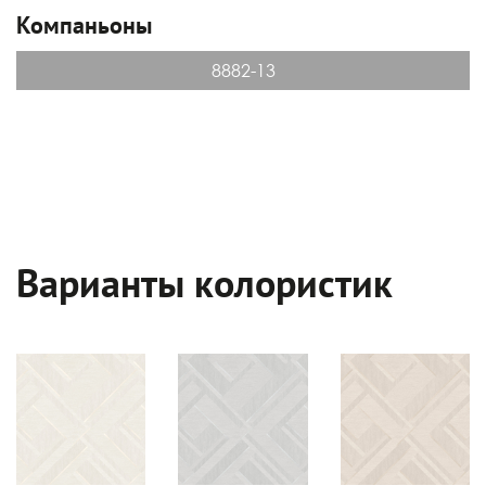
Компаньоны
8882-13
Варианты колористик