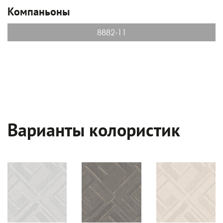
Компаньоны
8882-11
Варианты колористик