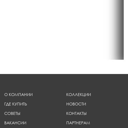
О КОМПАНИИ
КОЛЛЕКЦИИ
ГДЕ КУПИТЬ
НОВОСТИ
СОВЕТЫ
КОНТАКТЫ
ВАКАНСИИ
ПАРТНЕРАМ