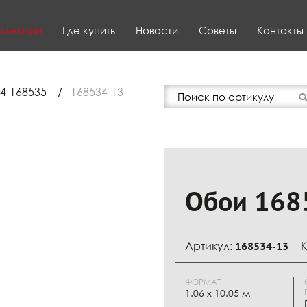
ллекции
Где купить
Новости
Советы
Контакты
34-168535
/
168534-13
Обои 168
Артикул:
168534-13
К
ФОРМАТ
1.06 x 10.05 м