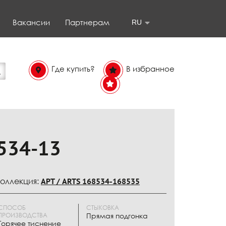
Вакансии
Партнерам
RU
Где купить?
В избранное
В
избранном
534-13
оллекция:
АРТ / ARTS 168534-168535
СПОСОБ
СТЫКОВКА
ПРОИЗВОДСТВА
Прямая подгонка
Горячее тиснение