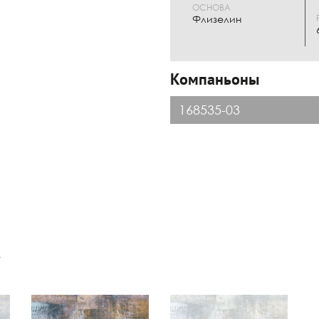
ОСНОВА
Флизелин
Компаньоны
168535-03
к