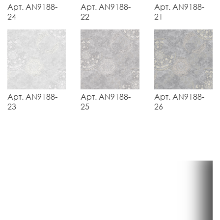
Арт. AN9188-
Арт. AN9188-
Арт. AN9188-
24
22
21
Арт. AN9188-
Арт. AN9188-
Арт. AN9188-
23
25
26