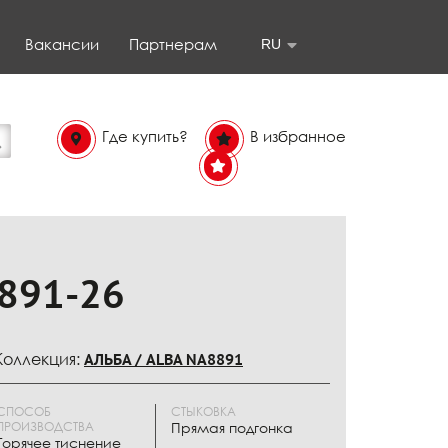
Вакансии
Партнерам
RU
Где купить?
В избранное
В
избранном
891-26
Коллекция:
АЛЬБА / ALBA NA8891
СПОСОБ
СТЫКОВКА
ПРОИЗВОДСТВА
Прямая подгонка
Горячее тиснение