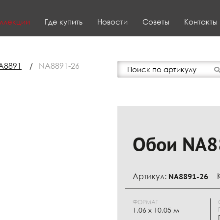
ллекции
Где купить
Новости
Советы
Контакты
A8891
/
NA8891-26
Обои NA8
Артикул:
NA8891-26
ФОРМАТ
1.06 x 10.05 м